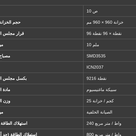
ص 10
خزانة 960 × 960 مم
حجم الخزانة
96 نقطة × 96 نقطة
قرار مجلس ال
10 ملم
مي
SMD3535
مصباح
ICN2037
9216 نقطة
بكسل مجلس الو
سبيكة ماغنيسيوم
مادة ال
25 كجم / خزانة
وزن ال
الصيانة الخلفية
مي
240 واط / متر مربع
استهلاك الطاقة 
800 واط / متر مربع
استهلاك الطاقة (حد 