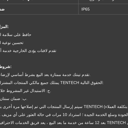
IP65
ضد 
المزايا البيئية:
1) حافظ على سلامة ا
2) تحسين نوعية ا
3) تقدم لافتات يؤدى الخارجية خدمة 
شروط وارنتي:
تقدم تينتك خدمة ممتازة بعد البيع بشرط أساسي لإرضاء العملاء.
1. يمتلك جميع مالكي المنتجات المشتراة من TENTECH الحقوق التالية:
ج: الاستبدال غير المشروط خلال 7 أيام.
ب: ضمان سنتان للصيانة.