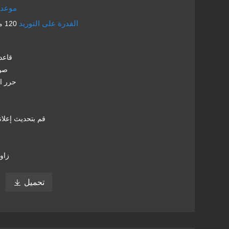
موعد 
القدرة على التوريد
120 متر مربع في اليوم
1) قا
2) 
3) حرر
6) قم بتحديث إع
9) ز
تحميل
