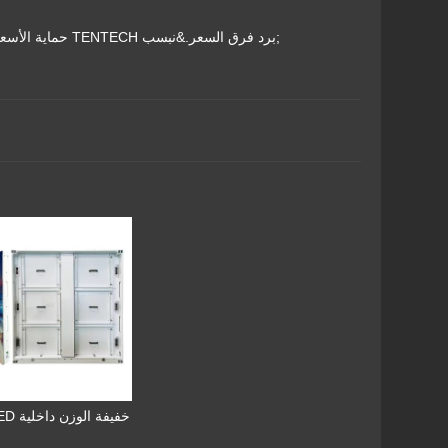
5. حماية الأسعار لمدة 30 يومًا إذا انخفض سعر المنتجات كما اشتريتها في غضون 30 يومًا ، فستقوم TENTECH برد فرق السعر.&نبسب;