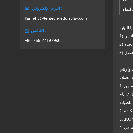

البريد الإلكتروني :
للماء
flamehu@tentech-leddisplay.com

الفاكس :
لناس
+86-755 27197996
لحياة
أفضل
4. بعد 12 ساعة من خدمة ما بعد البيع ، يعد فريق الخدمات الاحترافية في TENTECH بحل أي مشاكل تتعلق باستخدام المنتج وتثبيته وتكوينه في