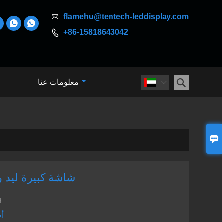

flamehu@tentech-leddisplay.com



+86-15818643042


معلومات عنا


شاشة كبيرة ليد 
H
أص