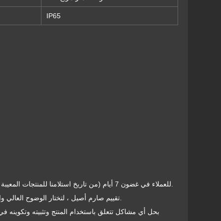
IP65
2. سيتم إرسال المنتجات التي تم إصلاحها مرة أخرى بتكلفة TENTECH للعملاء في غضون 7 أيام (من تاريخ استلامنا للمنتجات المعيبة بتكلفة العملاء).
3. 100٪ تقييم صارم أصيل ، لتختار الوضوح العالي والجودة وسلع الخدمة الجيدة ؛ استرداد 10 مرات في حالة العثور على أي مزيف.