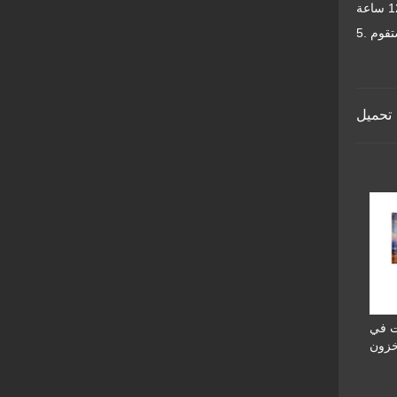
تحميل
ت في
خزون