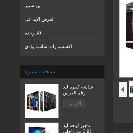
ايبو ستير
العرض الإبداعي
قاد وحدة
اكسسوارات شاشة يؤدى
منتجات مميزة
شاشة كبيرة ليد
رقم العرض
أكثر من
تأجير لوحة ليد
3.91 مم داخلي