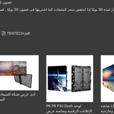
غضون 12 ساعة.

TENTECH.pdf
أدى عرض شبكة للمبيعا
الم
شاشة LED خفيفة الوزن داخلية
P6 P8 P10 Dooh لوحة
وخارجية
الإعلانات الرقمية وشاشة عرض