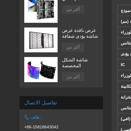
أكثر من
نموذج
 (مم)
عرض نافذة عرض
وزراء
شاشة يؤدى شفافة
نتانس
أكثر من
 يؤدى
شاشة الشكل
IC
المخصصة
زراء
أكثر من
كابينة
خزانة
تفاصيل الاتصال
نتانس

هاتف :
(افي)
+86-15818643042
أقصى)