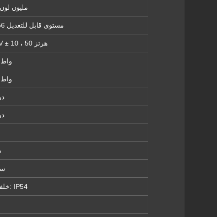
16.7 مليون ل
سطوع RGB 256 مستوى قابل للتعديل
AC110V / 220V ± 10 ، 50 هرتز
500 وا
200 وا
-30 ~
-20 ~
> 
> 000
أمامي: IP65 خلفي: IP54