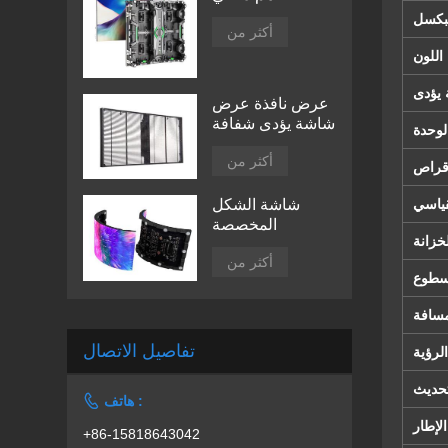
لبكسل
أكثر من
اللون
يؤدى
عرض نافذة عرض
شاشة يؤدى شفافة
لوحدة
أكثر من
قراص
قياسي
شاشة الشكل
المخصصة
خزانة
أكثر من
طوع
سافة
تفاصيل الاتصال
الرؤية
تحديث

هاتف :
لإطار
+86-15818643042