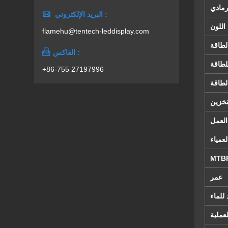
مادي

البريد الإلكتروني :
اللون
flamehu@tentech-leddisplay.com
لطاقة

الفاكس :
لطاقة
+86-755 27197996
لطاقة
تخزين
العمل
عمياء
MTB
عمر
للماء
عملية