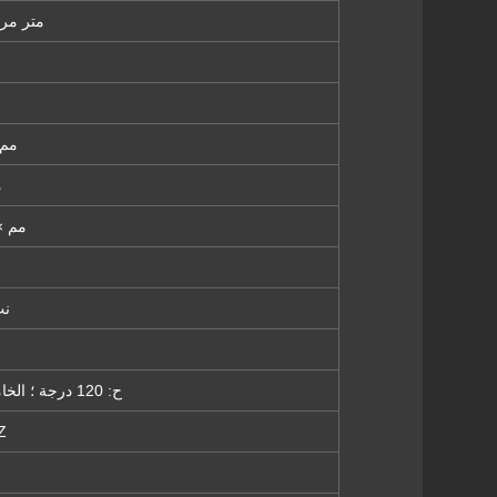
32768dots / متر 
500 مم ×
7
1000 مم × 00
1000 - 
ح: 120 درجة ؛ الخامس: 120 درجة
Z