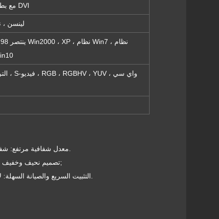
مع بطاقة الجرافيكس DVI
لينسن ، ن
ي
Win8 ، نظام
الترددات 
1) معدل شفافية مرتفع: شفافية تصل إلى 75٪ ، يمكن للأشخاص من الداخل والخارج الحصول على رؤية واضحة.
2) تصميم نحيف وخفيف الوزن: سمك 80 مم ووزن 14 كجم / متر مربع يمكن أن يوفر مساحة التثبيت.&نبسب;
3) التثبيت السريع والصيانة السهلة: لا تحتاج إلى أي هيكل فولاذي للتثبيت والصيانة الأمامية ، وتوفير وقتك وتكاليف التثبيت.