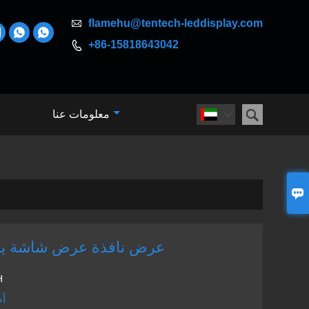

flamehu@tentech-leddisplay.com



+86-15818643042


معلومات عنا


عرض نافذة عرض شاشة يؤ
H
أص