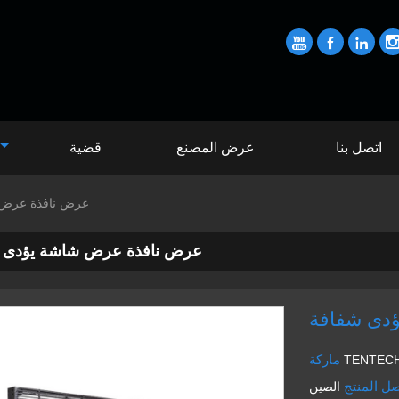



اتصل بنا
عرض المصنع
قضية
عرض نافذة عرض 
عرض نافذة عرض شاشة يؤدى 
دى شفافة
ماركة
TENTEC
ل المنتج
الصين