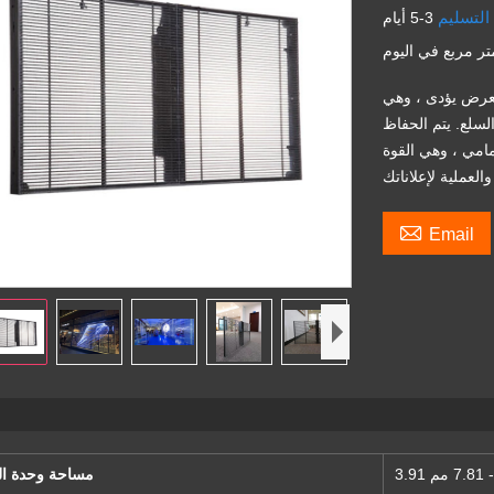
التسليم
3-5 أيام
عرض يؤدى ، وهي
لسلع. يتم الحفاظ
مامي ، وهي القوة

Email
7. مم
مساحة وحدة ا