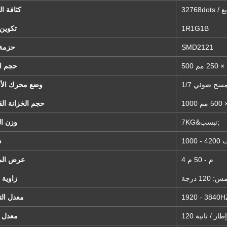
مربع
كثافة ا
1R1G1B
تكوين 
SMD2121
حزمة 
 250 مم
حجم ا
1/ مسح ضوئي
وضع محرك الأ
5 مم
حجم الخزانة ال
7KG&نبسب;
وزن ال
4200 نت
س
4 م - 50 م
عرض الم
زاوية 
1920 - 3840H
معدل ال
120 إطار / ثانية
معدل ا