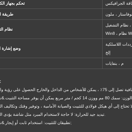
تحكم بجهاز الكم
وفاستار ، ملون
طريقة ا
نتصر 98 ، نظام التشغيل Win2000 ، XP ، نظام Win7 ، نظام
نظام ال
 Win10
اللاسلكية ، S-فيديو ، RGB ، RGBHV ، YUV ، واي سي
وضع إشارة ال
إلخ
م ، بنفايات
مميزات
4) تبديد جيد للحرارة: لا حاجة لاستخدام المبرد مثل شاشة يؤدى العادية.
5) تطبيقان للتثبيت: استخدام ثابت أو إيجار.&نبسب;