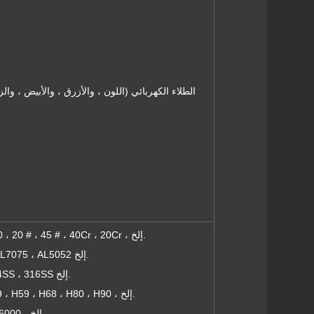
الصلب: الفولاذ ، الكربون الصلب ، M3 ، 4340 ، 20 # ، 45 # ، 40Cr ، 20Cr ، إلخ.
الألومنيوم: AL6061 ، AL6063 ، AL6082 ، AL7075 ، AL5052 إلخ.
الفولاذ المقاوم للصدأ: 201SS ، 301SS ، 304SS ، 316SS إلخ.
النحاس: HPb63 ، HPb62 ، HPb61 ، HPb59 ، H59 ، H68 ، H80 ، H90 ، إلخ.
النحاس: C37700 ، C28000 ، C11000 ، C36000 ، إلخ.