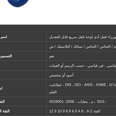
اء قفل أدى لوحة قفل سريع قابل للتعديل
اسم ا
نعم
OEM التصميم
ياسي ، غير قياسي ، حسب الرسم أو العينات
أسود أو مخصص
غيغابايت ، DIN ، ISO ، ANSI ، ASME ، اذا انا ، JIS ، BSW ، مثل ، Q ، هجرية ، بكالوريوس ،
ا
القلم
ISO9001: 2008 ، م ، بنفايات ، SGS ؛
الش
الفئة 2-8 ، 4.8 6.8 8.8 10.9 12.9
الفئة ا