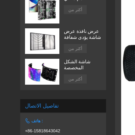
أكثر من
عرض نافذة عرض
شاشة يؤدى شفافة
أكثر من
شاشة الشكل
المخصصة
أكثر من
تفاصيل الاتصال

هاتف :
+86-15818643042