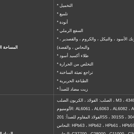
* التخميل
* تلميع
* أنودة
* السفع الرملي
* الطلاء الكهربائي (اللون ، والأزرق ، والأبيض ، والزنك الأسود ، والنيكل ، والكروم ، والقصدير ،
والنحاس ، والفضة)
المساحة ال
* طلاء أكسيد أسود
* التخلص من الحرارة
* تراجع تعبئة الساخنة
* الطباعة الحريرية
* زيت مضاد للصدأ
المواد ا