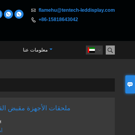

flamehu@tentech-leddisplay.com



+86-15818643042


معلومات عنا


ملحقات الأجهزة مقبض الق
H
أص