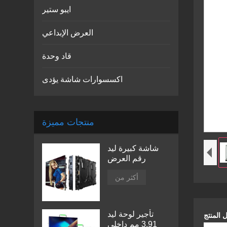
ايبو ستير
العرض الإبداعي
قاد وحدة
اكسسوارات شاشة يؤدى
منتجات مميزة
شاشة كبيرة ليد
رقم العرض
أكثر من
تأجير لوحة ليد
3.91 مم داخلي