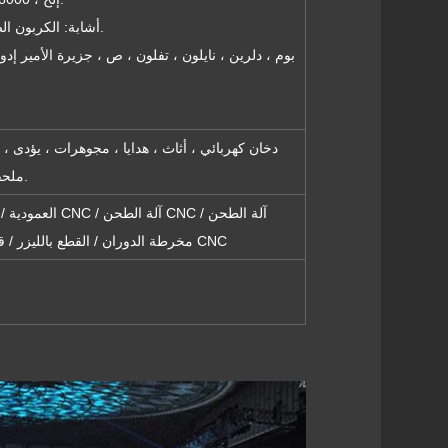
أشابة: الكربون الصلب ، سبائك الصلب ، سبائك التيتانيوم ... إلخ.
دخان كهربائي ، أثاث ، هدايا ، مجوهرات ، يؤدى ، إ
ملحقات سيارات ، معدات اتصالات ، مركبات ، إلخ.
CNC / مخرطة الدوران / القطع بالليزر / قاطع الأسلاك الكهربائية / آلة المشاركة CNC