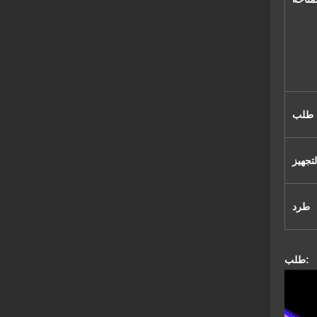
طلب
تجهيز
طرد
طلب: