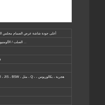
أعلى جودة شاشة عرض الصمام مجلس الوزر
الصلب / الألومنيوم / النحاس / النحاس / سبائك / البلاستيك / ص ...
ق