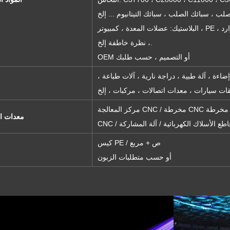
البلاستيك: عضلات المعدة ، كمبيوتر ، PE ، بوم ، دلرين ، نايلون ، تفلون ، ص ، جزيرة الأمير إدوارد
، نظرة خاطفة إلخ.
OEM أو التصميم ، حسب طلبك
ضاءة ، آلة طبية ، دراجة نارية ، آلات طباعة ،
مركز المعالجة CNC / مخرطة CNC العمودية / مخرطة CNC / آلة الطحن CNC / آلة الطحن
معدات ال
كيس PE / ص + مربع
أو حسب متطلبات الزبون